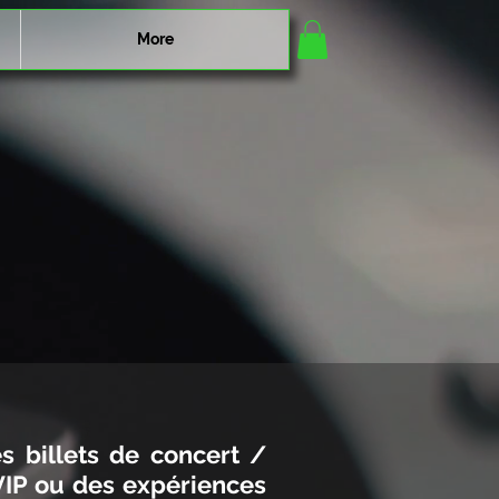
More
 billets de concert /
VIP ou des expériences