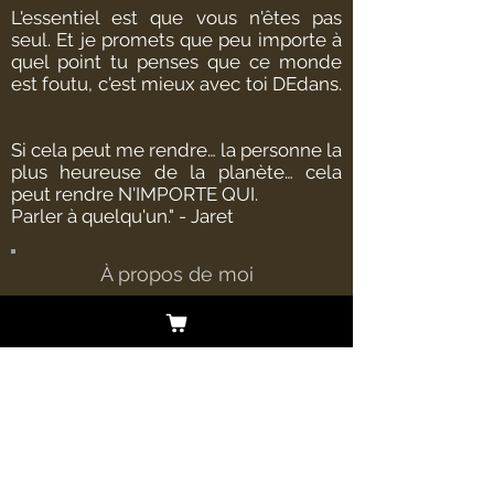
L'essentiel est que vous n'êtes pas
seul. Et je promets que peu importe à
quel point tu penses que ce monde
est foutu, c'est mieux avec toi DEdans.
Si cela peut me rendre… la personne la
plus heureuse de la planète… cela
peut rendre N'IMPORTE QUI.
Parler à quelqu'un." - Jaret
À propos de moi
Jaret Reddick est l'auteur-compositeur-
interprète du légendaire groupe pop
punk Bowling for Soup, nominé aux
Grammy Awards. Il est également un
doubleur établi; il a été la voix de
Chuck E Cheese pendant 10 ans et était
un personnage de la série à succès
Disney Phineas and Ferb. Jaret est
également podcasteur, mari, père de 3