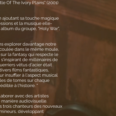
le Of The Ivory Plains" (2001)
en ajoutant sa touche magique
sions et la musique elle-
 album du groupe, "Holy War",
ns explorer davantage notre
e coulée dans le même moule,
ur la fantasy qui respecte le
 s'inspirant de millénaires de
rriers vêtus d'acier était
ivers films fantastiques,
insuffler à l'aspect musical
iles de tomes sur chaque
ble à l'histoire. "
aborer avec des artistes
 manière audiovisuelle.
les trois chanteurs des nouveaux
 mineurs, développant