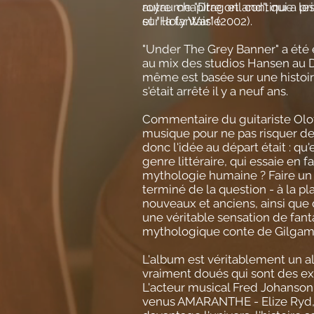
autre chapitre et continue le
royaume "Dragonland", qui a pri
sur la fantaisie
et "Holy War" (2002).
"Under The Grey Banner" a été 
au mix des studios Hansen au D
même est basée sur une histoir
s'était arrêté il y a neuf ans.
Commentaire du guitariste Olof
musique pour ne pas risquer d
donc l'idée au départ était : q
genre littéraire, qui essaie en 
mythologie humaine ? Faire un a
terminé de la question - à la p
nouveaux et anciens, ainsi que
une véritable sensation de fan
mythologique conte de Gilgamesh
L'album est véritablement un al
vraiment doués qui sont des ex
L'acteur musical Fred Johanson 
venus AMARANTHE - Elize Ryd, 