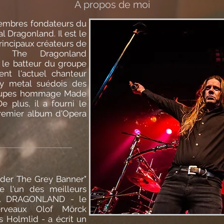
À propos de moi
membres fondateurs du
 Dragonland. Il est le
principaux créateurs de
de The Dragonland
é le batteur du groupe
ent l'actuel chanteur
vy metal suédois des
roupes hommage Made
e plus, il a fourni le
remier album d'Opera
nder The Grey Banner"
e l'un des meilleurs
e. DRAGONLAND - le
rveaux Olof Mörck
s Holmlid - a écrit un