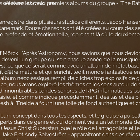
s célèbres chroniques
s vie avec les deux premiers albums du groupe - "The Batt
enregistré dans plusieurs studios différents, Jacob Hans
anemark. Douze chansons ont été créées au cours des ses
e profonde et émotionnelle, reprenant là où le deuxième
 Mörck : "Après 'Astronomy', nous savions que nous devio
e devenir un groupe qui sort chaque année de la musiqu
u'est-ce que ce serait comme avec un album de métal basé s
fait d'être mature et qui enrichit ledit monde fantastique en
lbum néoclassique rempli de clichés trop explosifs de gue
lace, nous avons exploré les thèmes et les sons autour de d
 d'innombrables bandes sonores de RPG informatiques pour 
taisie, et comme indiqué précédemment, des tas et des p
 à l'Énéide a fourni une toile de fond authentique et crédi
bum concept dans tous les aspects, et le groupe a pu coll
perts dans ce genre et qui donnent vie à un tel monde de
(Jesus Christ Superstar) joue le rôle de l'antagoniste et 
Jake E et Andy Solveström - apparaîtront dans des rôles