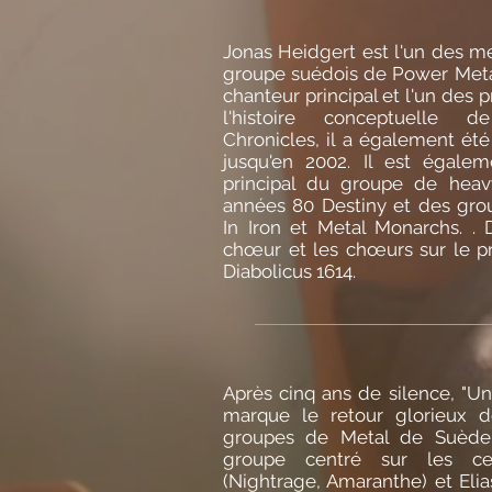
Jonas Heidgert est l'un des 
groupe suédois de Power Metal
chanteur principal et l'un des 
l'histoire conceptuelle 
Chronicles, il a également ét
jusqu'en 2002. Il est égalem
principal du groupe de hea
années 80 Destiny et des g
In Iron et Metal Monarchs. . D
chœur et les chœurs sur le p
Diabolicus 1614.
Après cinq ans de silence, "U
marque le retour glorieux d
groupes de Metal de Suèd
groupe centré sur les ce
(Nightrage, Amaranthe) et Elia